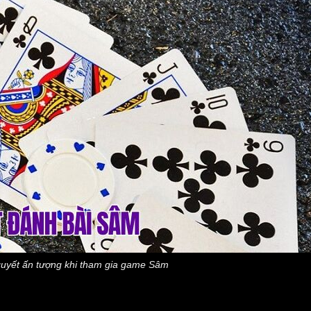
uyết ấn tượng khi tham gia game Sâm