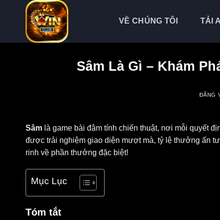
Bỏ
qua
VỀ CHÚNG TÔI
TẢI 
nội
dung
Sâm Là Gì – Khám Ph
ĐĂNG 
Sâm
là game bài đậm tính chiến thuật, nơi mỗi quyết đ
được trải nghiệm giao diện mượt mà, tỷ lệ thưởng ấn t
rinh về phần thưởng đặc biệt!
Mục Lục
Tóm tắt