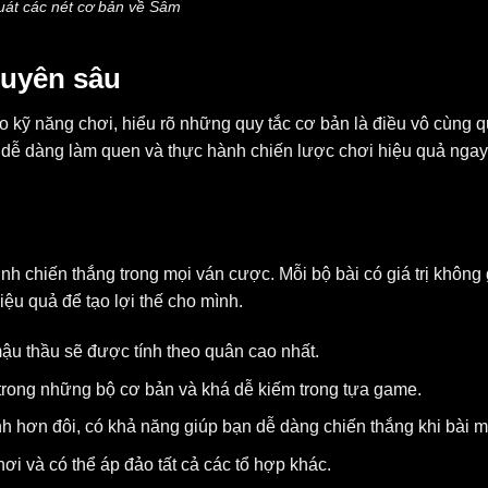
uát các nét cơ bản về Sâm
huyên sâu
kỹ năng chơi, hiểu rõ những quy tắc cơ bản là điều vô cùng q
 dễ dàng làm quen và thực hành chiến lược chơi hiệu quả ngay
ịnh chiến thắng trong mọi ván cược. Mỗi bộ bài có giá trị không
ệu quả để tạo lợi thế cho mình.
ậu thầu sẽ được tính theo quân cao nhất.
t trong những bộ cơ bản và khá dễ kiếm trong tựa game.
nh hơn đôi, có khả năng giúp bạn dễ dàng chiến thắng khi bài 
ơi và có thể áp đảo tất cả các tổ hợp khác.