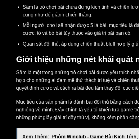
Sâm là trò chơi bài chứa đựng kịch tính và chiến lượ
cũng như để giành chiến thắng.
Mỗi người chơi sẽ nhận được 5 lá bài, mục tiêu là đ
cược, tố và bỏ bài tùy thuộc vào giá trị bài bạn có.
Quan sát đối thủ, áp dụng chiến thuật bluff hợp lý gi
Giới thiệu những nét khái quát
Sâm là một trong những trò chơi bài được yêu thích nhất
hợp cho những ai đam mê thử thách trí tuệ và chiến thuậ
quyết định cược và cách ra bài đều làm thay đổi cục di
Mục tiêu của sản phẩm là đánh bại đối thủ bằng cách đưa
nghiêng về mình. Đây chính là yếu tố khiến tựa game tr
những phút giây giải trí đầy thú vị, không kém phần căn
Xem Thêm:
Phỏm Winclub - Game Bài Kịch Tính,