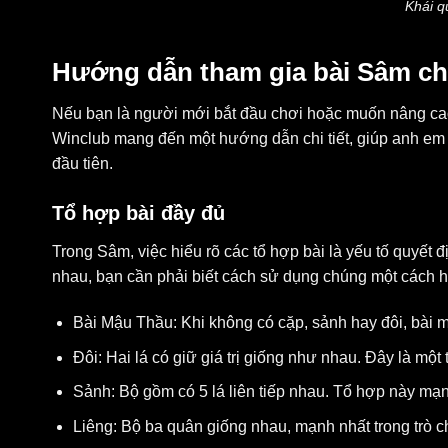
Khái q
Hướng dẫn tham gia bài Sâm c
Nếu bạn là người mới bắt đầu chơi hoặc muốn nâng cao 
Winclub mang đến một hướng dẫn chi tiết, giúp anh em
đầu tiên.
Tổ hợp bài đầy đủ
Trong Sâm, việc hiểu rõ các tổ hợp bài là yếu tố quyết đ
nhau, bạn cần phải biết cách sử dụng chúng một cách hi
Bài Mậu Thầu: Khi không có cặp, sảnh hay đôi, bài m
Đôi: Hai lá có giữ giá trị giống như nhau. Đây là mộ
Sảnh: Bộ gồm có 5 lá liên tiếp nhau. Tổ hợp này mạ
Liêng: Bộ ba quân giống nhau, mạnh nhất trong trò ch