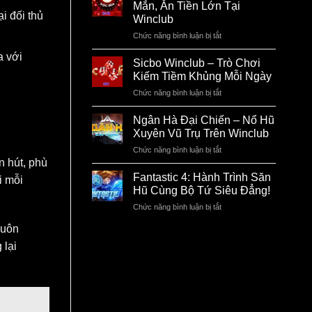
1
Cược
Mắn, Ăn Tiền Lớn Tại
Ăn
i đối thủ
Số
Winclub
99
1
Chức năng bình luận bị tắt
ở
–
Tại
Xóc
Tìm
Winclub
a với
Đĩa
Hiểu
Sicbo Winclub – Trò Chơi
–
Mẹo
Kiếm Tiềm Khủng Mỗi Ngày
Thử
Hay
Chức năng bình luận bị tắt
ở
Thách
Để
Sicbo
May
Rinh
Winclub
Ngân Hà Đại Chiến – Nổ Hũ
Mắn,
Tiền
–
Ăn
Lớn!
Xuyên Vũ Trụ Trên Winclub
Trò
Tiền
Chức năng bình luận bị tắt
ở
Chơi
Lớn
n hút, phù
Ngân
Kiếm
Tại
Hà
Fantastic 4: Hành Trình Săn
Tiềm
Winclub
i mỗi
Đại
Khủng
Hũ Cùng Bộ Tứ Siêu Đẳng!
Chiến
Mỗi
Chức năng bình luận bị tắt
ở
–
Ngày
Fantastic
Nổ
luôn
4:
Hũ
Hành
Xuyên
 lại
Trình
Vũ
Săn
Trụ
Hũ
Trên
Cùng
Winclub
Bộ