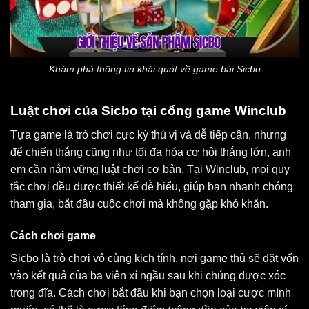
Khám phá thông tin khái quát về game bài Sicbo
Luật chơi của Sicbo tại cổng game Winclub
Tựa game là trò chơi cực kỳ thú vị và dễ tiếp cận, nhưng
để chiến thắng cũng như tối đa hóa cơ hội thắng lớn, anh
em cần nắm vững luật chơi cơ bản. Tại Winclub, mọi quy
tắc chơi đều được thiết kế dễ hiểu, giúp bạn nhanh chóng
tham gia, bắt đầu cuộc chơi mà không gặp khó khăn.
Cách chơi game
Sicbo là trò chơi vô cùng kịch tính, nơi game thủ sẽ đặt vốn
vào kết quả của ba viên xí ngầu sau khi chúng được xóc
trong đĩa. Cách chơi bắt đầu khi bạn chọn loại cược mình