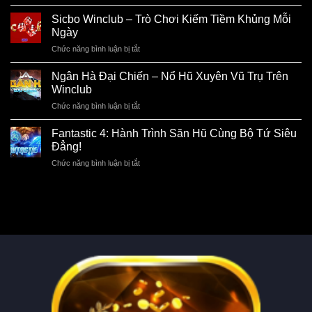
Xóc
–
Tại
Đĩa
Sicbo Winclub – Trò Chơi Kiếm Tiềm Khủng Mỗi
Tìm
Winclub
–
Hiểu
Ngày
Thử
Mẹo
Chức năng bình luận bị tắt
ở
Thách
Hay
Sicbo
May
Để
Winclub
Ngân Hà Đại Chiến – Nổ Hũ Xuyên Vũ Trụ Trên
Mắn,
Rinh
–
Ăn
Winclub
Tiền
Trò
Tiền
Lớn!
Chức năng bình luận bị tắt
ở
Chơi
Lớn
Ngân
Kiếm
Tại
Hà
Fantastic 4: Hành Trình Săn Hũ Cùng Bộ Tứ Siêu
Tiềm
Winclub
Đại
Khủng
Đẳng!
Chiến
Mỗi
Chức năng bình luận bị tắt
ở
–
Ngày
Fantastic
Nổ
4:
Hũ
Hành
Xuyên
Trình
Vũ
Săn
Trụ
Hũ
Trên
Cùng
Winclub
Bộ
Tứ
Siêu
Đẳng!