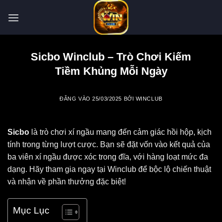
Bỏ
qua
nội
dung
Sicbo Winclub – Trò Chơi Kiếm
Tiềm Khủng Mỗi Ngày
ĐĂNG VÀO
25/03/2025
BỞI
WINCLUB
Sicbo
là trò chơi xí ngầu mang đến cảm giác hồi hộp, kịch
tính trong từng lượt cược. Bạn sẽ đặt vốn vào kết quả của
ba viên xí ngầu được xóc trong đĩa, với hàng loạt mức đa
dạng. Hãy tham gia ngay tại Winclub để bộc lộ chiến thuật
và nhận về phần thưởng đặc biệt!
Mục Lục