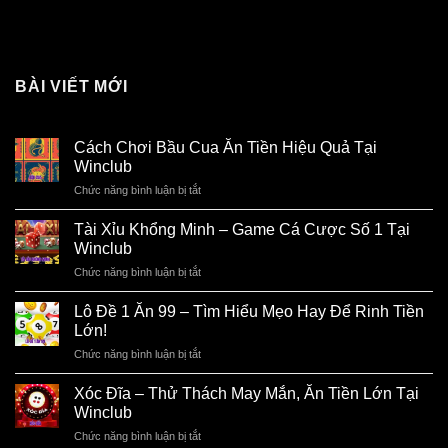
BÀI VIẾT MỚI
Cách Chơi Bầu Cua Ăn Tiền Hiệu Quả Tại
Winclub
Chức năng bình luận bị tắt
ở
Cách
Chơi
Tài Xỉu Khổng Minh – Game Cá Cược Số 1 Tại
Bầu
Winclub
Cua
Chức năng bình luận bị tắt
ở
Ăn
Tài
Tiền
Xỉu
Lô Đề 1 Ăn 99 – Tìm Hiểu Mẹo Hay Để Rinh Tiền
Hiệu
Khổng
Quả
Lớn!
Minh
Tại
Chức năng bình luận bị tắt
ở
–
Winclub
Lô
Game
Đề
Xóc Đĩa – Thử Thách May Mắn, Ăn Tiền Lớn Tại
Cá
1
Cược
Winclub
Ăn
Số
Chức năng bình luận bị tắt
ở
99
1