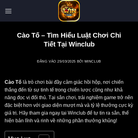
Bỏ
qua
nội
dung
Cào Tố – Tìm Hiểu Luật Chơi Chi
Tiết Tại Winclub
ĐĂNG VÀO
25/03/2025
BỞI
WINCLUB
Cào Tố
là trò chơi bài đầy cảm giác hồi hộp, nơi chiến
thắng đến từ sự tinh tế trong chiến lược cũng như khả
năng đọc vị đối thủ. Tại sân chơi, trải nghiệm game trở nên
đặc biệt hơn với giao diện mượt mà và tỷ lệ thưởng cực kỳ
giá trị. Hãy tham gia ngay tại Winclub để tự tin ra sân, thể
hiện bản lĩnh và rinh về những phần thưởng khủng!