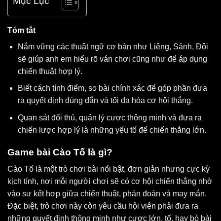
Mục Lục
Tóm tắt
Nắm vững các thuật ngữ cơ bản như Liêng, Sảnh, Đôi
sẽ giúp anh em hiểu rõ ván chơi cũng như để áp dụng
chiến thuật hợp lý.
Biết cách tính điểm, so bài chính xác để góp phần đưa
ra quyết định đúng đắn và tối đa hóa cơ hội thắng.
Quan sát đối thủ, quản lý cược thông minh và đưa ra
chiến lược hợp lý là những yếu tố để chiến thắng lớn.
Game bài Cào Tố là gì?
Cào Tố là một trò chơi bài nổi bật, đơn giản nhưng cực kỳ
kịch tính, nơi mỗi người chơi sẽ có cơ hội chiến thắng nhờ
vào sự kết hợp giữa chiến thuật, phán đoán và may mắn.
Đặc biệt, trò chơi này còn yêu cầu hội viên phải đưa ra
những quyết định thông minh như cược lớn, tố, hay bỏ bài