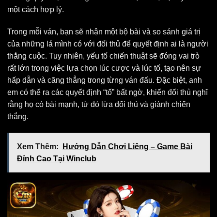
một cách hợp lý.
Trong mỗi ván, bạn sẽ nhận một bộ bài và so sánh giá trị
của những lá mình có với đối thủ để quyết định ai là người
thắng cuộc. Tuy nhiên, yếu tố chiến thuật sẽ đóng vai trò
rất lớn trong việc lựa chọn lúc cược và lúc tố, tạo nên sự
hấp dẫn và căng thẳng trong từng ván đấu. Đặc biệt, anh
em có thể ra các quyết định “tố” bất ngờ, khiến đối thủ nghĩ
rằng họ có bài mạnh, từ đó lừa đối thủ và giành chiến
thắng.
Xem Thêm:
Hướng Dẫn Chơi Liêng – Game Bài
Đỉnh Cao Tại Winclub