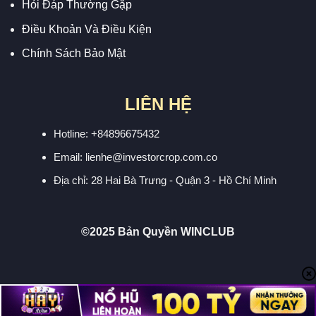
Hỏi Đáp Thường Gặp
Điều Khoản Và Điều Kiện
Chính Sách Bảo Mật
LIÊN HỆ
Hotline: +84
896675432
Email:
lienhe@investorcrop.com.co
Địa chỉ:
28 Hai Bà Trưng - Quận 3 - Hồ Chí Minh
©2025 Bản Quyền WINCLUB