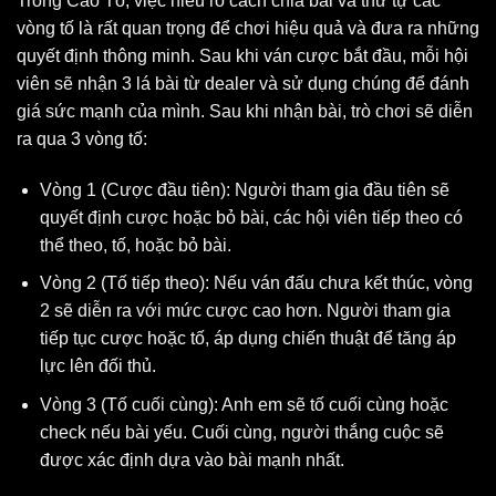
Trong Cào Tố, việc hiểu rõ cách chia bài và thứ tự các
vòng tố là rất quan trọng để chơi hiệu quả và đưa ra những
quyết định thông minh. Sau khi ván cược bắt đầu, mỗi hội
viên sẽ nhận 3 lá bài từ dealer và sử dụng chúng để đánh
giá sức mạnh của mình. Sau khi nhận bài, trò chơi sẽ diễn
ra qua 3 vòng tố:
Vòng 1 (Cược đầu tiên): Người tham gia đầu tiên sẽ
quyết định cược hoặc bỏ bài, các hội viên tiếp theo có
thể theo, tố, hoặc bỏ bài.
Vòng 2 (Tố tiếp theo): Nếu ván đấu chưa kết thúc, vòng
2 sẽ diễn ra với mức cược cao hơn. Người tham gia
tiếp tục cược hoặc tố, áp dụng chiến thuật để tăng áp
lực lên đối thủ.
Vòng 3 (Tố cuối cùng): Anh em sẽ tố cuối cùng hoặc
check nếu bài yếu. Cuối cùng, người thắng cuộc sẽ
được xác định dựa vào bài mạnh nhất.