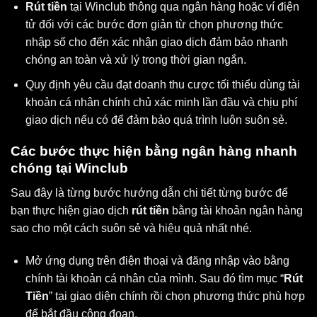
Rút tiền
tại Winclub thông qua ngân hàng hoặc ví điện
tử đối với các bước đơn giản từ chọn phương thức
nhập số cho đến xác nhận giao dịch đảm bảo nhanh
chóng an toàn và xử lý trong thời gian ngắn.
Quy định yêu cầu đạt doanh thu cược tối thiểu dùng tài
khoản cá nhân chính chủ xác minh lần đầu và chịu phí
giao dịch nếu có để đảm bảo quá trình luôn suôn sẻ.
Các bước thực hiện bằng ngân hàng nhanh
chóng tại Winclub
Sau đây là từng bước hướng dẫn chi tiết từng bước để
bạn thực hiện giao dịch
rút tiền
bằng tài khoản ngân hàng
sao cho một cách suôn sẻ và hiệu quả nhất nhé.
Mở ứng dụng trên điện thoại và đăng nhập vào bằng
chính tài khoản cá nhân của mình. Sau đó tìm mục “
Rút
Tiền
” tại giao diện chính rồi chọn phương thức phù hợp
để bắt đầu công đoạn.