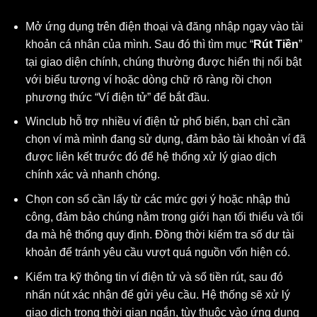
Mở ứng dụng trên điện thoại và đăng nhập ngay vào tài
khoản cá nhân của mình. Sau đó thì tìm mục “
Rút Tiền
”
tại giao diện chính, chúng thường được hiển thị nổi bật
với biểu tượng ví hoặc dòng chữ rõ ràng rồi chọn
phương thức “Ví điện tử” để bắt đầu.
Winclub hỗ trợ nhiều ví điện tử phổ biến, bạn chỉ cần
chọn ví mà mình đang sử dụng, đảm bảo tài khoản ví đã
được liên kết trước đó để hệ thống xử lý giao dịch
chính xác và nhanh chóng.
Chọn con số cần lấy từ các mức gợi ý hoặc nhập thủ
công, đảm bảo chúng nằm trong giới hạn tối thiểu và tối
đa mà hệ thống quy định. Đồng thời kiểm tra số dư tài
khoản để tránh yêu cầu vượt quá nguồn vốn hiện có.
Kiểm tra kỹ thông tin ví điện tử và số tiền rút, sau đó
nhấn nút xác nhận để gửi yêu cầu. Hệ thống sẽ xử lý
giao dịch trong thời gian ngắn, tùy thuộc vào ứng dụng