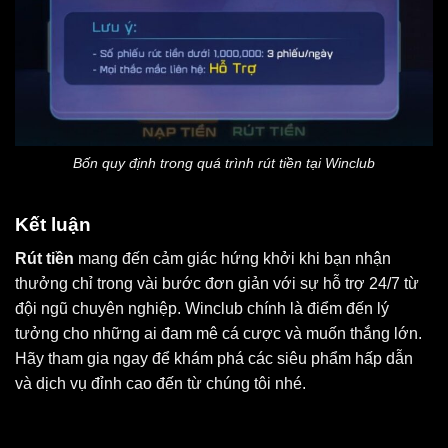
Bốn quy định trong quá trình rút tiền tại Winclub
Kết luận
Rút tiền
mang đến cảm giác hứng khởi khi bạn nhận
thưởng chỉ trong vài bước đơn giản với sự hỗ trợ 24/7 từ
đội ngũ chuyên nghiệp. Winclub chính là điểm đến lý
tưởng cho những ai đam mê cá cược và muốn thắng lớn.
Hãy tham gia ngay để khám phá các siêu phẩm hấp dẫn
và dịch vụ đỉnh cao đến từ chúng tôi nhé.