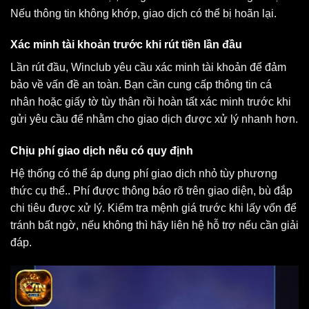
Nếu thông tin không khớp, giao dịch có thể bị hoãn lại.
Xác minh tài khoản trước khi rút tiền lần đầu
Lần rút đầu, Winclub yêu cầu xác minh tài khoản để đảm
bảo về vấn đề an toàn. Bạn cần cung cấp thông tin cá
nhân hoặc giấy tờ tùy thân rồi hoàn tất xác minh trước khi
gửi yêu cầu để nhằm cho giao dịch được xử lý nhanh hơn.
Chịu phí giao dịch nếu có quy định
Hệ thống có thể áp dụng phí giao dịch nhỏ tùy phương
thức cụ thể.. Phí được thông báo rõ trên giao diện, bù đắp
chi tiêu được xử lý. Kiểm tra mệnh giá trước khi lấy vốn để
tránh bất ngờ, nếu không thì hãy liên hệ hỗ trợ nếu cần giải
đáp.