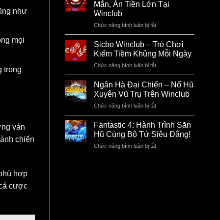
1
Cược
Mắn, Ăn Tiền Lớn Tại
Ăn
cũng như
Số
Winclub
99
1
Chức năng bình luận bị tắt
ở
–
Tại
Xóc
Tìm
Winclub
ong mọi
Đĩa
Hiểu
Sicbo Winclub – Trò Chơi
–
Mẹo
Kiếm Tiềm Khủng Mỗi Ngày
Thử
Hay
Chức năng bình luận bị tắt
ở
Thách
Để
g trong
Sicbo
May
Rinh
Winclub
Ngân Hà Đại Chiến – Nổ Hũ
Mắn,
Tiền
–
Ăn
Lớn!
Xuyên Vũ Trụ Trên Winclub
Trò
Tiền
Chức năng bình luận bị tắt
ở
Chơi
Lớn
Ngân
Kiếm
Tại
Hà
Fantastic 4: Hành Trình Săn
Tiềm
Winclub
từng ván
Đại
Khủng
Hũ Cùng Bộ Tứ Siêu Đẳng!
iành chiến
Chiến
Mỗi
Chức năng bình luận bị tắt
ở
–
Ngày
Fantastic
Nổ
4:
Hũ
Hành
Xuyên
 phù hợp
Trình
Vũ
 cá cược
Săn
Trụ
Hũ
Trên
Cùng
Winclub
Bộ