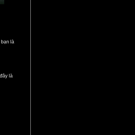
 bạn là
đây là