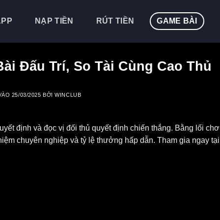
APP
NẠP TIỀN
RÚT TIỀN
GAME BÀI
ài Đấu Trí, So Tài Cùng Cao Thủ
VÀO
25/03/2025
BỞI
WINCLUB
quyết định và đọc vị đối thủ quyết định chiến thắng. Bằng lối chơi
hiệm chuyên nghiệp và tỷ lệ thưởng hấp dẫn. Tham gia ngay tạ