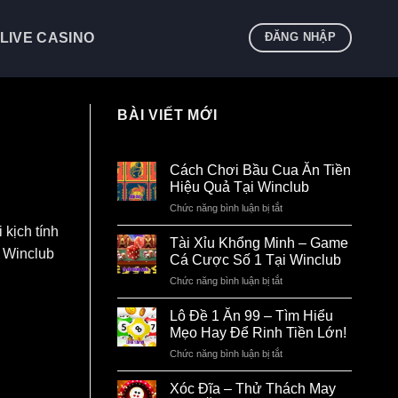
LIVE CASINO
ĐĂNG NHẬP
BÀI VIẾT MỚI
Cách Chơi Bầu Cua Ăn Tiền
Hiệu Quả Tại Winclub
Chức năng bình luận bị tắt
ở
Cách
 kịch tính
Chơi
Tài Xỉu Khổng Minh – Game
i Winclub
Bầu
Cá Cược Số 1 Tại Winclub
Cua
Chức năng bình luận bị tắt
ở
Ăn
Tài
Tiền
Xỉu
Lô Đề 1 Ăn 99 – Tìm Hiểu
Hiệu
Khổng
Quả
Mẹo Hay Để Rinh Tiền Lớn!
Minh
Tại
Chức năng bình luận bị tắt
ở
–
Winclub
Lô
Game
Đề
Xóc Đĩa – Thử Thách May
Cá