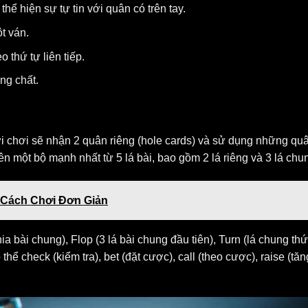
thể hiện sự tự tin với quân có trên tay.
t ván.
 thứ tự liên tiếp.
ùng chất.
ời chơi sẽ nhận 2 quân riêng (hole cards) và sử dụng những qu
ên một bộ mạnh nhất từ 5 lá bài, bao gồm 2 lá riêng và 3 lá chu
 Cách Chơi Đơn Giản
ia bài chung), Flop (3 lá bài chung đầu tiên), Turn (lá chung thứ
thể check (kiểm tra), bet (đặt cược), call (theo cược), raise (tă