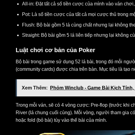
All-in: Đặt tất cả số tiền cược của mình vào ván chơi, 
Pot: Là số tiền cược của tất cả mọi cược thủ trong mộ
Flush: Bộ bài gồm 5 lá cùng chất nhưng lại không theo
Straight: Bộ bài gồm 5 lá liên tiếp nhưng lại không c
Luật chơi cơ bản của Poker
Bộ bài trong game sử dụng 52 lá bài, trong đó mỗi ngư
(community cards) được chia trên bàn. Mục tiêu là tạo n
Xem Thêm:
Phỏm Winclub - Game Bài Kịch Tính,
Trong mỗi ván, sẽ có 4 vòng cược: Pre-flop (trước khi ch
River (lá chung cuối cùng). Mỗi vòng, người tham gia có 
hoặc fold (bỏ bài) tùy vào thế bài của mình.