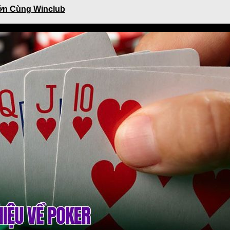
ớn Cùng Winclub