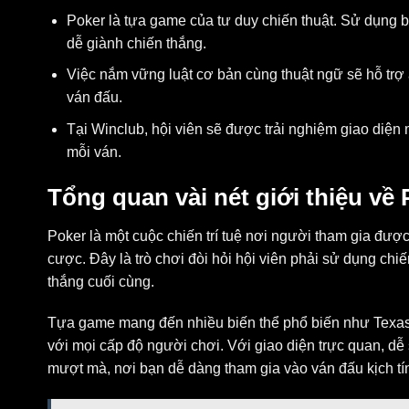
Poker là tựa game của tư duy chiến thuật. Sử dụng bl
dễ giành chiến thắng.
Việc nắm vững luật cơ bản cùng thuật ngữ sẽ hỗ trợ 
ván đấu.
Tại Winclub, hội viên sẽ được trải nghiệm giao diện
mỗi ván.
Tổng quan vài nét giới thiệu về
Poker là một cuộc chiến trí tuệ nơi người tham gia được
cược. Đây là trò chơi đòi hỏi hội viên phải sử dụng chi
thắng cuối cùng.
Tựa game mang đến nhiều biến thể phổ biến như Texas
với mọi cấp độ người chơi. Với giao diện trực quan, d
mượt mà, nơi bạn dễ dàng tham gia vào ván đấu kịch tín