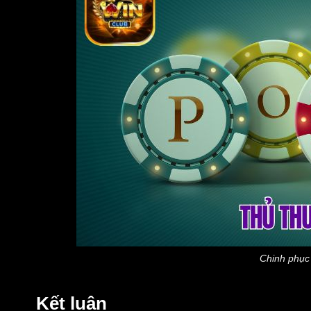
Chinh phục 
Kết luận